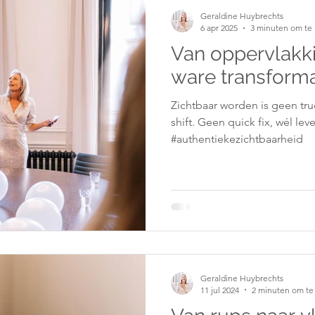
Geraldine Huybrechts
6 apr 2025
3 minuten om te 
Van oppervlakki
ware transforma
Zichtbaar worden is geen tru
shift. Geen quick fix, wél le
#authentiekezichtbaarheid
Geraldine Huybrechts
11 jul 2024
2 minuten om te