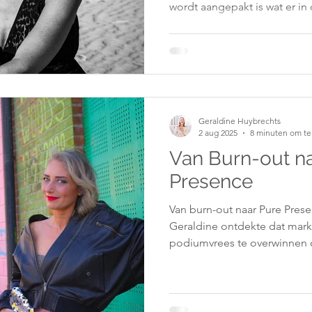
wordt aangepakt is wat er in
overtuigingen die zo diep zi
beschouwen als wie je bent.
onaangeroerd blijft, groeit a
onstabiele grond. The Patter
premium traject voor ondern
eindelijk verandering in te b
Geraldine Huybrechts
2 aug 2025
8 minuten om te
Van Burn-out n
Presence
Van burn-out naar Pure Pres
Geraldine ontdekte dat mark
podiumvrees te overwinnen 
aanpak: zichtbaarheid vanuit 
ipv kopiëren, cyclisch werk
willen groeien zonder zich te
kracht.