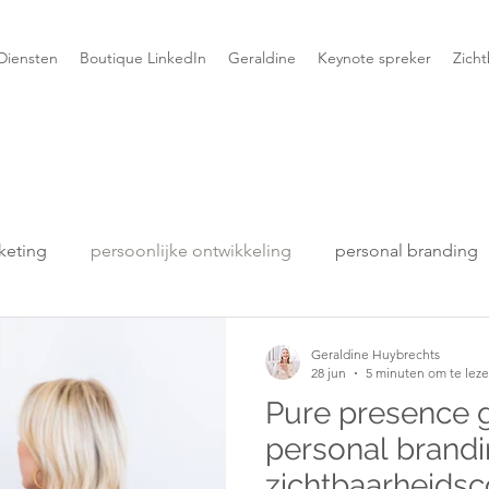
Diensten
Boutique LinkedIn
Geraldine
Keynote spreker
Zich
keting
persoonlijke ontwikkeling
personal branding
Geraldine Huybrechts
28 jun
5 minuten om te lez
Pure presence 
personal brand
zichtbaarheids