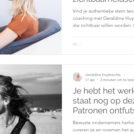
Geraldine Huyb
Vind je authentieke stem ter
coaching met Geraldine Huy
die zichtbaar willen worden, 
Geraldine Huybrechts
17 apr
5 minuten om te lez
Je hebt het wer
staat nog op de
Patronen ontfut
Bewuste ondernemers herhal
cureren ze en noemen het aut