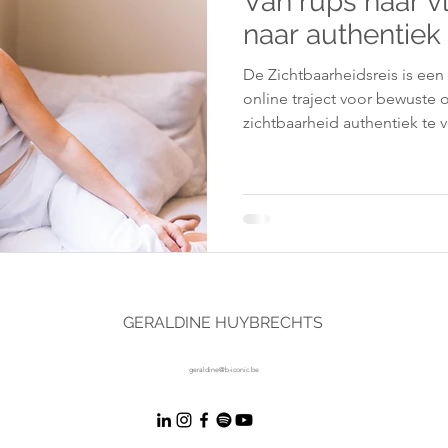
Van rups naar v
naar authentiek
De Zichtbaarheidsreis is een
online traject voor bewust
zichtbaarheid authentiek te v
GERALDINE HUYBRECHTS
geraldine@b-iconic.be