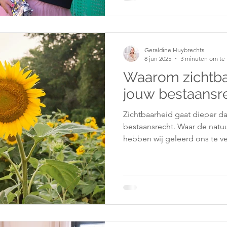
Geraldine Huybrechts
8 jun 2025
3 minuten om te 
Waarom zichtba
jouw bestaansr
Zichtbaarheid gaat dieper d
bestaansrecht. Waar de natuu
hebben wij geleerd ons te v
conditionering en trauma. Ec
helingswerk: belemmerende
plek claimen vanuit waarheid
er zijn.