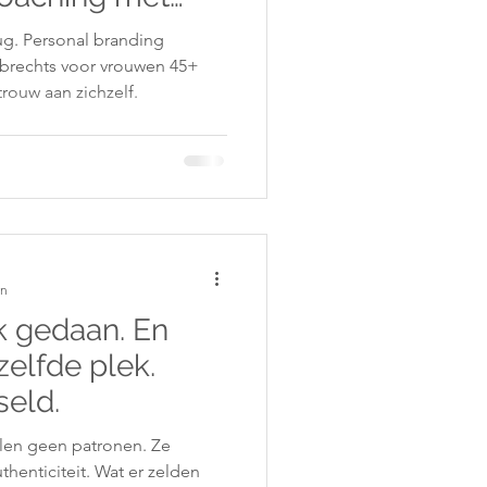
rechts
ug. Personal branding
brechts voor vrouwen 45+
trouw aan zichzelf.
en
k gedaan. En
zelfde plek.
seld.
en geen patronen. Ze
henticiteit. Wat er zelden