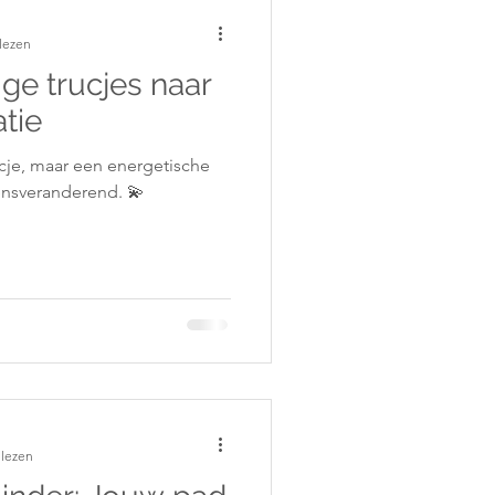
lezen
ge trucjes naar
tie
cje, maar een energetische
vensveranderend. 💫
 lezen