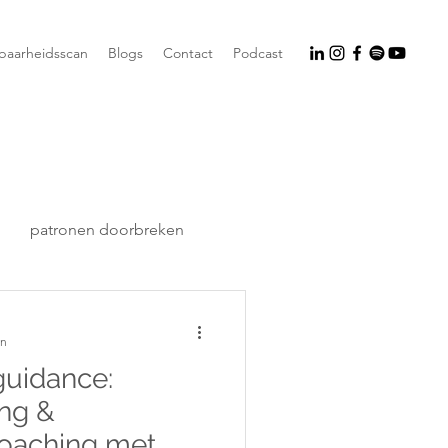
tbaarheidsscan
Blogs
Contact
Podcast
patronen doorbreken
en
guidance:
ing &
coaching met