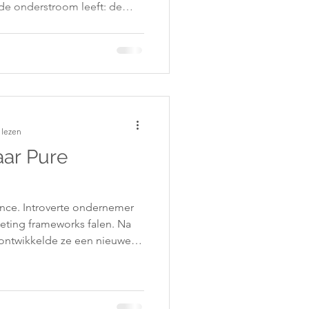
 de onderstroom leeft: de
tten dat je ze bent gaan
 Zolang de wortel
lles wat je bouwt op
n Breaks Here is een
emers die klaar zijn om daar
rengen.
 lezen
aar Pure
ence. Introverte ondernemer
eting frameworks falen. Na
ontwikkelde ze een nieuwe
je kern, authentiek creëren
en. Voor ondernemers die
 forceren. Eigenheid als