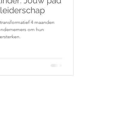
linder: Jouw pad
 leiderschap
 transformatief 4 maanden
e ondernemers om hun
ersterken.