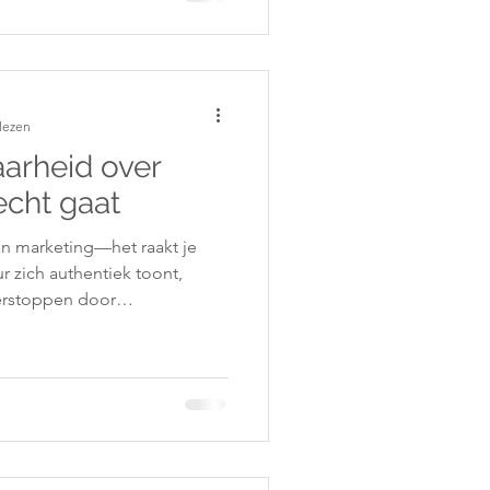
lezen
arheid over
echt gaat
an marketing—het raakt je
r zich authentiek toont,
erstoppen door
ht zichtbaarheid is
 stemmen herkennen en je
, niet ego. Jouw verhaal mag