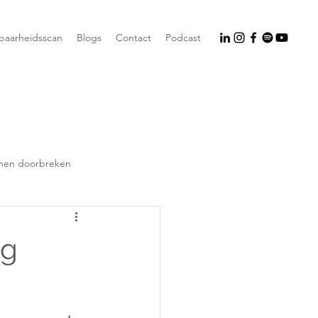
tbaarheidsscan
Blogs
Contact
Podcast
nen doorbreken
ng