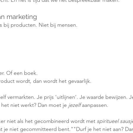
cht
. En het is tijd dat we het bespreekbaar maken.
an marketing
s bij producten. Niet bij mensen.
r. Of een boek.
roduct wordt, dan wordt het gevaarlijk.
elf vermarkten. Je prijs ‘uitlijnen’. Je waarde bewijzen. 
 het niet werkt? Dan moet je 
jezelf
 aanpassen.
Zeker niet als het gecombineerd wordt met 
spiritueel sausj
 je niet gecommitteerd bent.""Durf je het niet aan? Dan 