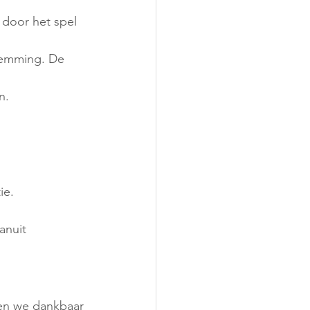
door het spel 
temming. De 
n. 
ie.
anuit 
en we dankbaar 