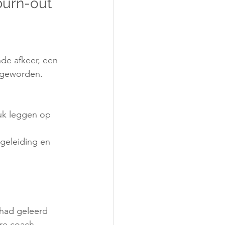
burn-out
nde afkeer, een 
 geworden.
ruk leggen op 
geleiding en 
had geleerd 
re coach.