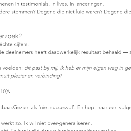
nen in testimonials, in lives, in lanceringen.
ndere stemmen? Degene die niet luid waren? Degene die 
erzoek?
chte cijfers.
e deelnemers heeft daadwerkelijk resultaat behaald — z
 voelden: 
dit past bij mij
, 
ik heb er mijn eigen weg in 
uit plezier en verbinding
?
 10%.
tbaar.Gezien als ‘niet succesvol’. En hopt naar een vo
werkt zo. Ik wil niet over-generaliseren.