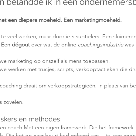
en belandde ik in een ondernemers
s het een diepere moeheid. Een marketingmoeheid.
 te veel werken, maar door iets subtielers. Een sluimere
 Een 
dégout
 over wat de online 
coachingsindustrie
 was
 we marketing op onszelf als mens toepassen.
 we werken met trucjes, scripts, verkooptactieken die d
 coaching draait om verkoopstrategieën, in plaats van be
ls zovelen.
askers en methodes
 een coach.Met een eigen framework. Die het framework 
h. Die het op haar beurt had geleerd van… ja, een ande