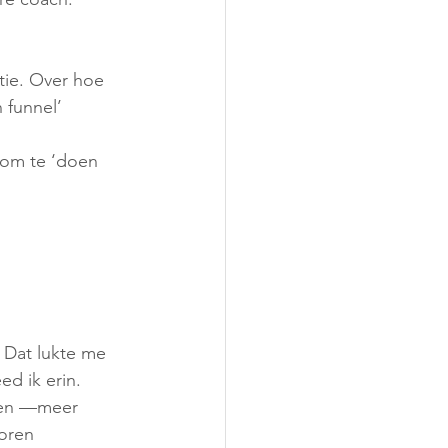
tie. Over hoe 
 funnel’ 
nom te ‘doen 
 Dat lukte me 
ed ik erin.
ten —meer 
oren 