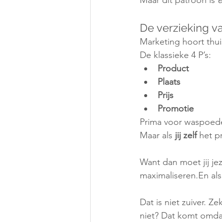
Maar dit patroon is 
e
De verzieking v
Marketing hoort thui
De klassieke 4 P’s:
Product
Plaats
Prijs
Promotie
Prima voor waspoede
Maar als 
jij zelf
 het p
Want dan moet jij jez
maximaliseren.En als
Dat is niet zuiver. 
niet? Dat komt omdat