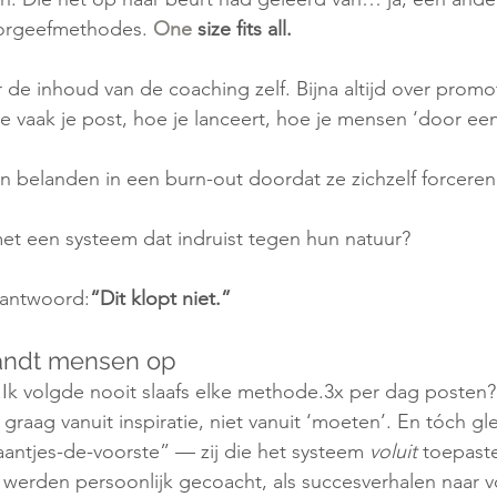
orgeefmethodes. 
One
 size fits all.
 de inhoud van de coaching zelf. Bijna altijd over promo
e vaak je post, hoe je lanceert, hoe je mensen ‘door een
 belanden in een burn-out doordat ze zichzelf forcere
t een systeem dat indruist tegen hun natuur?
 antwoord:
“Dit klopt niet.”
andt mensen op
ef.Ik volgde nooit slaafs elke methode.3x per dag posten?
graag vanuit inspiratie, niet vanuit ‘moeten’. En tóch gle
antjes-de-voorste” — zij die het systeem 
voluit
 toepas
werden persoonlijk gecoacht, als succesverhalen naar v