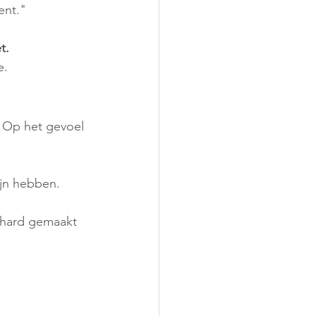
ent."
t. 
e.
. Op het gevoel 
ijn hebben. 
n hard gemaakt 