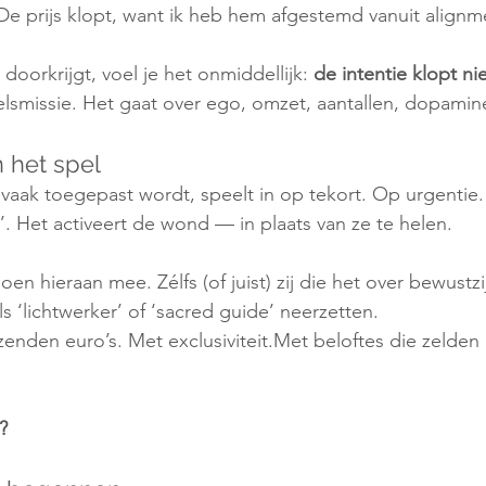
e prijs klopt, want ik heb hem afgestemd vanuit alignm
 doorkrijgt, voel je het onmiddellijk: 
de intentie klopt nie
ielsmissie. Het gaat over ego, omzet, aantallen, dopamin
 het spel
 vaak toegepast wordt, speelt in op tekort. Op urgentie
’. Het activeert de wond — in plaats van ze te helen.
en hieraan mee. Zélfs (of juist) zij die het over bewustz
 als ‘lichtwerker’ of ‘sacred guide’ neerzetten.
zenden euro’s. Met exclusiviteit.Met beloftes die zelde
?