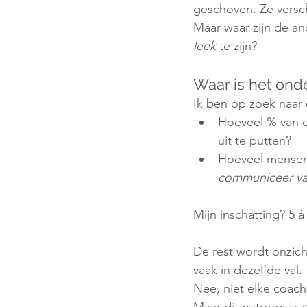
geschoven. Ze versche
Maar waar zijn de a
leek
 te zijn?
Waar is het ond
Ik ben op zoek naar é
Hoeveel % van d
uit te putten?
Hoeveel mensen
communiceer van
Mijn inschatting? 5 à
De rest wordt onzich
vaak in dezelfde val.
Nee, niet elke coach 