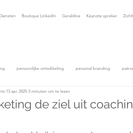
Diensten
Boutique LinkedIn
Geraldine
Keynote spreker
Zich
ing
persoonlijke ontwikkeling
personal branding
patro
hts
13 apr 2025
3 minuten om te lezen
eting de ziel uit coachi