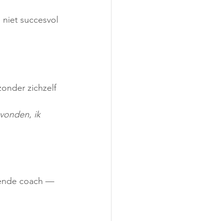
niet succesvol 
onder zichzelf 
gevonden
, 
ik 
lgende coach — 